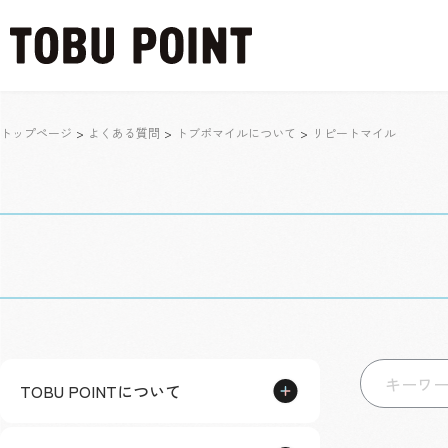
トップページ
>
よくある質問
>
トブポマイルについて
>
リピートマイル
TOBU POINTについて